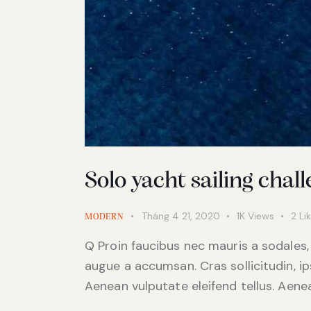
Solo yacht sailing chal
Tháng 4 21, 2020
1K
Views
2
Li
MODERN
Q Proin faucibus nec mauris a sodales,
augue a accumsan. Cras sollicitudin, i
Aenean vulputate eleifend tellus. Aenean