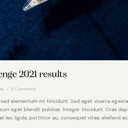
lenge 2021 results
kes
0
Comments
 sed elementum mi tincidunt. Sed eget viverra egesta
psum eget blandit pulvinar. Integer tincidunt. Cras d
 leo ligula, porttitor eu, consequat vitae, eleifend ac