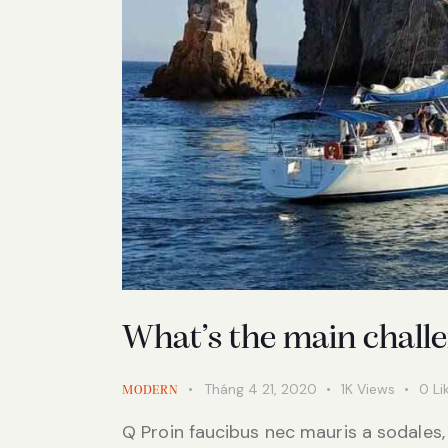
What’s the main challen
Tháng 4 21, 2020
1K
Views
0
Li
MODERN
Q Proin faucibus nec mauris a sodales,