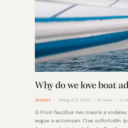
Why do we love boat a
Tháng 4 21, 2020
1K
Views
0
Li
MODERN
Q Proin faucibus nec mauris a sodales,
augue a accumsan. Cras sollicitudin, i