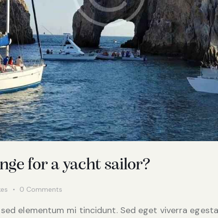
ge for a yacht sailor?
kes
0
Comments
 sed elementum mi tincidunt. Sed eget viverra egesta