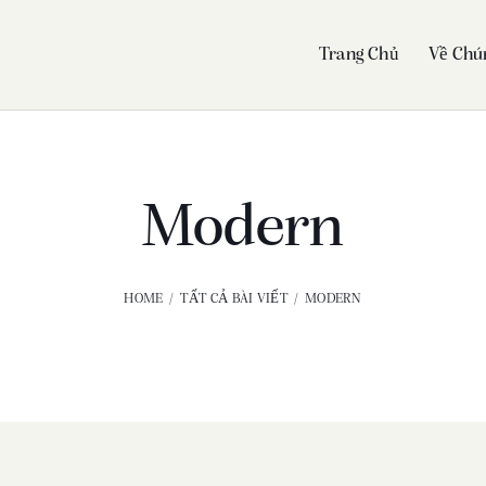
Trang Chủ
Về Chú
Modern
HOME
TẤT CẢ BÀI VIẾT
MODERN