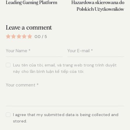
Leading Gaming Platform
Hazardowa skierowana do
Polskich Użytkowników
Leave a comment
0.0
/
5
Lưu tên của tôi, email, và trang web trong trình duyệt
này cho lần bình luận kế tiếp của tôi.
I agree that my submitted data is being collected and
stored.