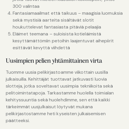
300 valintaa
Fantasiamaailmat että taikuus – maagisia luomuksia
sekä mystisiä aarteita sisältävät slotit
houkuttelevat fantasiasta pitäviä pelaajia
Eläimet teemana – suloisista kotieläimistä
kesyttämättömiin petoihin laajentuvat aihepiirit
esittävät kevyttä viihdettä
Uusimpien pelien yhtämittainen virta
Tuomme uusia pelikirjastoamme viikottain uusilla
julkaisuilla. Kehittäjät tuottavat jatkuvasti luovia
slotteja, jotka soveltavat uusimpia tekniikoita sekä
pelitoimintatapoja. Tarkastamme huolella toimialan
kehityssuuntia sekä huolehdimme, sen että kaikki
tärkeimmät uusjulkaisut löytyvät mukana
pelikirjastostamme heti kyseisten julkaisemisen
päätteeksi.