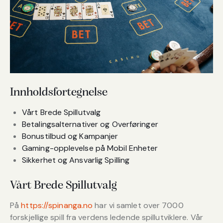
Innholdsfortegnelse
Vårt Brede Spillutvalg
Betalingsalternativer og Overføringer
Bonustilbud og Kampanjer
Gaming-opplevelse på Mobil Enheter
Sikkerhet og Ansvarlig Spilling
Vårt Brede Spillutvalg
På
https://spinanga.no
har vi samlet over 7000
forskjellige spill fra verdens ledende spillutviklere. Vår