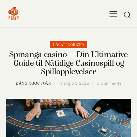
UNCATEGORIZED
Spinanga casino – Din Ultimative
Guide til Nåtidige Casinospill og
Spillopplevelser
Tháng 5 9, 2026
0
Comments
ĐẶNG NGỌC TOÀN