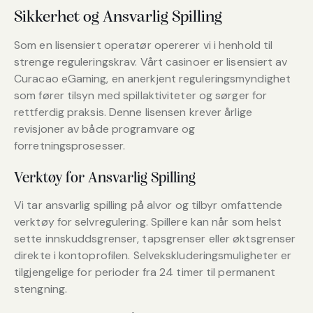
Sikkerhet og Ansvarlig Spilling
Som en lisensiert operatør opererer vi i henhold til
strenge reguleringskrav. Vårt casinoer er lisensiert av
Curacao eGaming, en anerkjent reguleringsmyndighet
som fører tilsyn med spillaktiviteter og sørger for
rettferdig praksis. Denne lisensen krever årlige
revisjoner av både programvare og
forretningsprosesser.
Verktøy for Ansvarlig Spilling
Vi tar ansvarlig spilling på alvor og tilbyr omfattende
verktøy for selvregulering. Spillere kan når som helst
sette innskuddsgrenser, tapsgrenser eller øktsgrenser
direkte i kontoprofilen. Selvekskluderingsmuligheter er
tilgjengelige for perioder fra 24 timer til permanent
stengning.