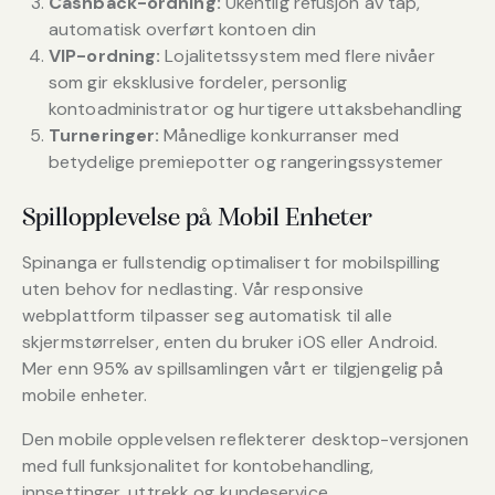
Cashback-ordning:
Ukentlig refusjon av tap,
automatisk overført kontoen din
VIP-ordning:
Lojalitetssystem med flere nivåer
som gir eksklusive fordeler, personlig
kontoadministrator og hurtigere uttaksbehandling
Turneringer:
Månedlige konkurranser med
betydelige premiepotter og rangeringssystemer
Spillopplevelse på Mobil Enheter
Spinanga er fullstendig optimalisert for mobilspilling
uten behov for nedlasting. Vår responsive
webplattform tilpasser seg automatisk til alle
skjermstørrelser, enten du bruker iOS eller Android.
Mer enn 95% av spillsamlingen vårt er tilgjengelig på
mobile enheter.
Den mobile opplevelsen reflekterer desktop-versjonen
med full funksjonalitet for kontobehandling,
innsettinger, uttrekk og kundeservice.